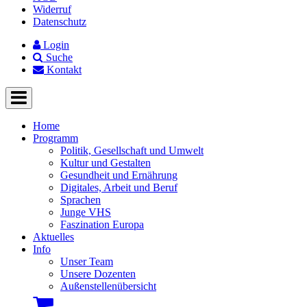
Widerruf
Datenschutz
Login
Suche
Kontakt
Home
Programm
Politik, Gesellschaft und Umwelt
Kultur und Gestalten
Gesundheit und Ernährung
Digitales, Arbeit und Beruf
Sprachen
Junge VHS
Faszination Europa
Aktuelles
Info
Unser Team
Unsere Dozenten
Außenstellenübersicht