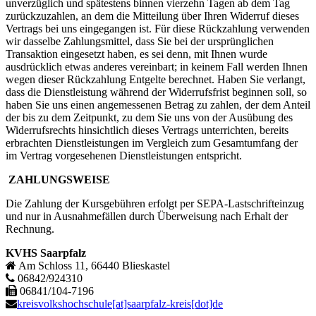
unverzüglich und spätestens binnen vierzehn Tagen ab dem Tag
zurückzuzahlen, an dem die Mitteilung über Ihren Widerruf dieses
Vertrags bei uns eingegangen ist. Für diese Rückzahlung verwenden
wir dasselbe Zahlungsmittel, dass Sie bei der ursprünglichen
Transaktion eingesetzt haben, es sei denn, mit Ihnen wurde
ausdrücklich etwas anderes vereinbart; in keinem Fall werden Ihnen
wegen dieser Rückzahlung Entgelte berechnet. Haben Sie verlangt,
dass die Dienstleistung während der Widerrufsfrist beginnen soll, so
haben Sie uns einen angemessenen Betrag zu zahlen, der dem Anteil
der bis zu dem Zeitpunkt, zu dem Sie uns von der Ausübung des
Widerrufsrechts hinsichtlich dieses Vertrags unterrichten, bereits
erbrachten Dienstleistungen im Vergleich zum Gesamtumfang der
im Vertrag vorgesehenen Dienstleistungen entspricht.
ZAHLUNGSWEISE
Die Zahlung der Kursgebühren erfolgt per SEPA-Lastschrifteinzug
und nur in Ausnahmefällen durch Überweisung nach Erhalt der
Rechnung.
KVHS Saarpfalz
Am Schloss 11, 66440 Blieskastel
06842/924310
06841/104-7196
kreisvolkshochschule[at]saarpfalz-kreis[dot]de