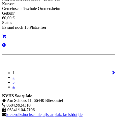
Kursort
Gemeinschaftsschule Ommersheim
Gebühr
60,00 €
Status
Es sind noch 15 Plätze frei
1
2
3
4
KVHS Saarpfalz
Am Schloss 11, 66440 Blieskastel
06842/924310
06841/104-7196
kreisvolkshochschule[at]saarpfalz-kreis[dot]de