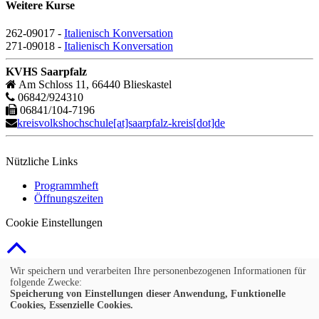
Weitere Kurse
262-09017 -
Italienisch Konversation
271-09018 -
Italienisch Konversation
KVHS Saarpfalz
Am Schloss 11, 66440 Blieskastel
06842/924310
06841/104-7196
kreisvolkshochschule[at]saarpfalz-kreis[dot]de
Nützliche Links
Programmheft
Öffnungszeiten
Cookie Einstellungen
© 2026 Kubus Software GmbH
Wir speichern und verarbeiten Ihre personenbezogenen Informationen für
folgende Zwecke:
Impressum
Speicherung von Einstellungen dieser Anwendung, Funktionelle
Cookies, Essenzielle Cookies.
AGB