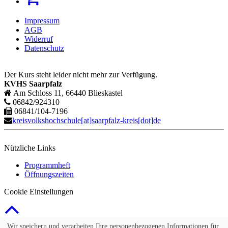
Impressum
AGB
Widerruf
Datenschutz
Der Kurs steht leider nicht mehr zur Verfügung.
KVHS Saarpfalz
Am Schloss 11, 66440 Blieskastel
06842/924310
06841/104-7196
kreisvolkshochschule[at]saarpfalz-kreis[dot]de
Nützliche Links
Programmheft
Öffnungszeiten
Cookie Einstellungen
© 2026 Kubus Software GmbH
Wir speichern und verarbeiten Ihre personenbezogenen Informationen für