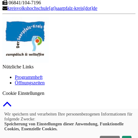
06841/104-7196
kreisvolkshochschule[at]saarpfalz-kreis[dot]de
Nützliche Links
Programmheft
Öffnungszeiten
Cookie Einstellungen
© 2026 Kubus Software GmbH
Wir speichern und verarbeiten Ihre personenbezogenen Informationen für
folgende Zwecke:
Impressum
Speicherung von Einstellungen dieser Anwendung, Funktionelle
Cookies, Essenzielle Cookies.
AGB
Widerruf