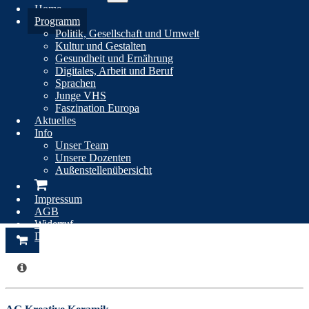
Kirkel
Home
Mandelbachtal
Programm
Online
Politik, Gesellschaft und Umwelt
Kultur und Gestalten
Gesundheit und Ernährung
Digitales, Arbeit und Beruf
Filter leeren
Sprachen
Junge VHS
Android Smartphone, Windows oder Office Einzelschulungen
Faszination Europa
Aktuelles
Beginn
Info
, , - Uhr
Unser Team
Kursort
Unsere Dozenten
ehemaliges Internat, EDV-Raum
Außenstellenübersicht
Gebühr
38,00 €
Impressum
Status
AGB
Es ist noch 1 Platz frei
Widerruf
Datenschutz