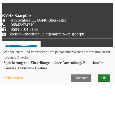
KVHS Saarpfalz
Am Schloss 11, 66440 Blieskastel
06842/924310
06841/104-7196
kreisvolkshochschule[at]saarpfalz-kreis[dot]de
Wir speichern und verarbeiten Ihre personenbezogenen Informationen für
folgende Zwecke:
Speicherung von Einstellungen dieser Anwendung, Funktionelle
Cookies, Essenzielle Cookies.
Mehr erfahren
Ablehnen
OK
Programmheft
Öffnungszeiten
Cookie Einstellungen