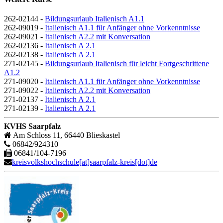
262-02144 -
Bildungsurlaub Italienisch A1.1
262-09019 -
Italienisch A1.1 für Anfänger ohne Vorkenntnisse
262-09021 -
Italienisch A2.2 mit Konversation
262-02136 -
Italienisch A 2.1
262-02138 -
Italienisch A 2.1
271-02145 -
Bildungsurlaub Italienisch für leicht Fortgeschrittene
A1.2
271-09020 -
Italienisch A1.1 für Anfänger ohne Vorkenntnisse
271-09022 -
Italienisch A2.2 mit Konversation
271-02137 -
Italienisch A 2.1
271-02139 -
Italienisch A 2.1
KVHS Saarpfalz
Am Schloss 11, 66440 Blieskastel
06842/924310
06841/104-7196
kreisvolkshochschule[at]saarpfalz-kreis[dot]de