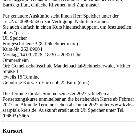
Barréegriffart, einfache Rhytmen und Zupfmuster.
Für genauere Auskünfte steht Ihnen Herr Speicher unter der
Tel.:Nr.: 06893/5665 zur Verfügung. Natürlich können
Sie auch einfach in einen Kurs hineinschnuppern, um festzustellen,
ob es "passt".
Uli Speicher
Fortgeschrittene 3 (8 Teilnehmer max.)
Kurs-Nr. 262-09004
Montag, 14.09.2026, 18:30 – 20:00 Uhr
Ommersheim
Ort: Gemeinschaftsschule Mandelbachtal-Schmelzerwald, Vichter
Straße 1
jeweils 15 Termine
Gebühr je Kurs: 75 Euro / 56,25 Euro (erm.)
Die Termine für das Sommersemester 2027 schließen als
Fortsetzungskurse unmittelbar an die bestehenden Kurse ab Februar
2027 an. Aktuelle Termine stehen ab Januar 2027 unter www.kvhs-
saarpfalz-kreis.de. Auskunft erteilt auch Uli Speicher unter Tel.
(06893) 5665.
Kursort