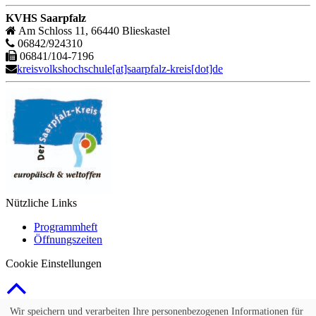
KVHS Saarpfalz
Am Schloss 11, 66440 Blieskastel
06842/924310
06841/104-7196
kreisvolkshochschule[at]saarpfalz-kreis[dot]de
Nützliche Links
Programmheft
Öffnungszeiten
Cookie Einstellungen
© 2026 Kubus Software GmbH
Wir speichern und verarbeiten Ihre personenbezogenen Informationen für