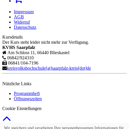
Impressum
AGB
Widerruf
Datenschutz
Kursdetails
Der Kurs steht leider nicht mehr zur Verfügung.
KVHS Saarpfalz
Am Schloss 11, 66440 Blieskastel
06842/924310
06841/104-7196
kreisvolkshochschule[at]saarpfalz-kreis[dot]de
Nützliche Links
Programmheft
Öffnungszeiten
Cookie Einstellungen
© 2026 Kubus Software GmbH
Wir speichern und verarbeiten Ihre personenbezogenen Informationen für