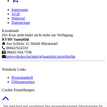
Impressum
AGB
Widerruf
Datenschutz
Kursdetails
Der Kurs steht leider nicht mehr zur Verfügung.
KVHS Saarpfalz
Am Schloss 11, 66440 Blieskastel
06842/924310
06841/104-7196
kreisvolkshochschule[at]saarpfalz-kreis[dot]de
Nützliche Links
Programmheft
Öffnungszeiten
Cookie Einstellungen
© 2026 Kubus Software GmbH
Wir speichern und verarbeiten Ihre personenbezogenen Informationen für