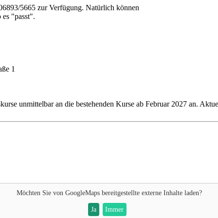
: 06893/5665 zur Verfügung. Natürlich können
 es "passt".
aße 1
kurse unmittelbar an die bestehenden Kurse ab Februar 2027 an. Aktu
Möchten Sie von
GoogleMaps
bereitgestellte externe Inhalte laden?
Ja
Immer