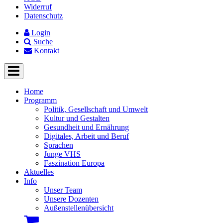
Widerruf
Datenschutz
Login
Suche
Kontakt
Home
Programm
Politik, Gesellschaft und Umwelt
Kultur und Gestalten
Gesundheit und Ernährung
Digitales, Arbeit und Beruf
Sprachen
Junge VHS
Faszination Europa
Aktuelles
Info
Unser Team
Unsere Dozenten
Außenstellenübersicht