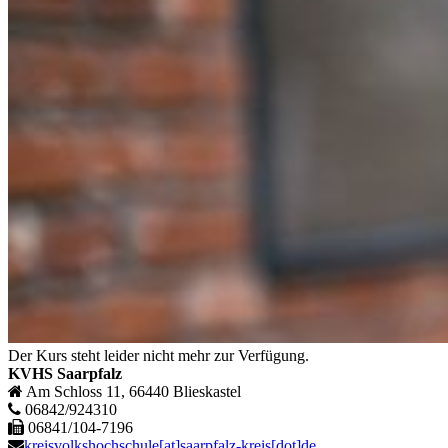
Der Kurs steht leider nicht mehr zur Verfügung.
KVHS Saarpfalz
Am Schloss 11, 66440 Blieskastel
06842/924310
06841/104-7196
kreisvolkshochschule[at]saarpfalz-kreis[dot]de