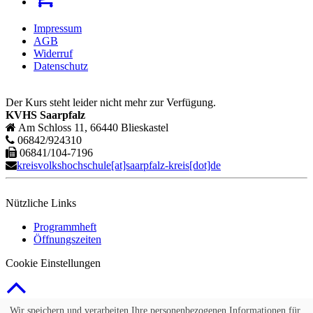
Impressum
AGB
Widerruf
Datenschutz
Der Kurs steht leider nicht mehr zur Verfügung.
KVHS Saarpfalz
Am Schloss 11, 66440 Blieskastel
06842/924310
06841/104-7196
kreisvolkshochschule[at]saarpfalz-kreis[dot]de
Nützliche Links
Programmheft
Öffnungszeiten
Cookie Einstellungen
© 2026 Kubus Software GmbH
Wir speichern und verarbeiten Ihre personenbezogenen Informationen für