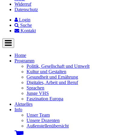
Widerruf
Datenschutz
Login
Suche
Kontakt
Home
Programm
Politik, Gesellschaft und Umwelt
Kultur und Gestalten
Gesundheit und Ernährung
Digitales, Arbeit und Beruf
Sprachen
Junge VHS
Faszination Europa
Aktuelles
Info
Unser Team
Unsere Dozenten
Außenstellenübersicht