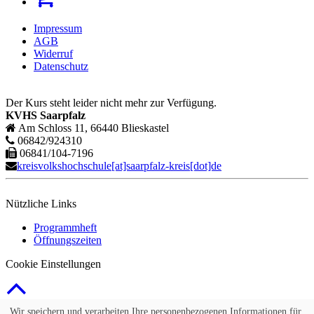
Impressum
AGB
Widerruf
Datenschutz
Der Kurs steht leider nicht mehr zur Verfügung.
KVHS Saarpfalz
Am Schloss 11, 66440 Blieskastel
06842/924310
06841/104-7196
kreisvolkshochschule[at]saarpfalz-kreis[dot]de
Nützliche Links
Programmheft
Öffnungszeiten
Cookie Einstellungen
© 2026 Kubus Software GmbH
Wir speichern und verarbeiten Ihre personenbezogenen Informationen für